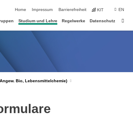
Navigation überspringen
Home
Impressum
Barrierefreiheit
EN
KIT
Star
gruppen
Studium und Lehre
Regelwerke
Datenschutz
 Angew. Bio, Lebensmittelchemie)
ormulare