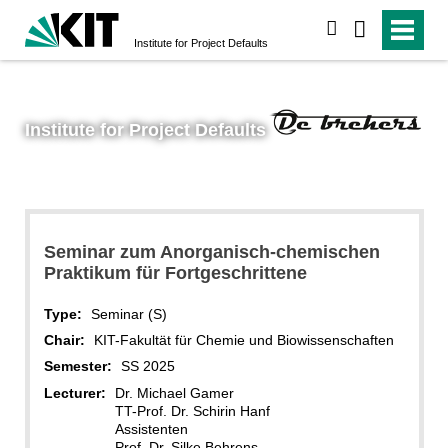
search
Institute for Project Defaults
Institute for Project Defaults
Seminar zum Anorganisch-chemischen
Praktikum für Fortgeschrittene
Type:
Seminar (S)
Chair:
KIT-Fakultät für Chemie und Biowissenschaften
Semester:
SS 2025
Lecturer:
Dr. Michael Gamer
TT-Prof. Dr. Schirin Hanf
Assistenten
Prof. Dr. Silke Behrens