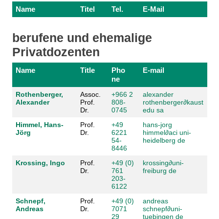
Name
Titel
Tel.
E-Mail
berufene und ehemalige
Privatdozenten
Name
Title
Pho
E-mail
ne
Rothenberger,
Assoc.
+966 2
alexander
Alexander
Prof.
808-
rothenberger
∂
kaust
Dr.
0745
edu sa
Himmel, Hans-
Prof.
+49
hans-jorg
Jörg
Dr.
6221
himmel
∂
aci uni-
54-
heidelberg de
8446
Krossing, Ingo
Prof.
+49 (0)
krossing
∂
uni-
Dr.
761
freiburg de
203-
6122
Schnepf,
Prof.
+49 (0)
andreas
Andreas
Dr.
7071
schnepf
∂
uni-
29
tuebingen de