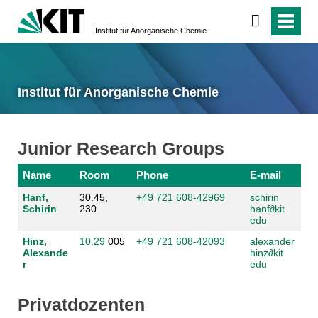
Institut für Anorganische Chemie
Institut für Anorganische Chemie
Junior Research Groups
Name
Room
Phone
E-mail
Hanf,
30.45,
+49 721 608-42969
schirin
Schirin
230
hanf
∂
kit
edu
Hinz,
10.29
005
+49 721 608-42093
alexander
Alexande
hinz
∂
kit
r
edu
Privatdozenten