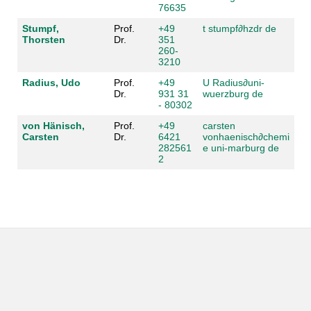
76635
Stumpf,
Prof.
+49
t stumpf
∂
hzdr de
Thorsten
Dr.
351
260-
3210
Radius, Udo
Prof.
+49
U Radius
∂
uni-
Dr.
931 31
wuerzburg de
- 80302
von Hänisch,
Prof.
+49
carsten
Carsten
Dr.
6421
vonhaenisch
∂
chemi
282561
e uni-marburg de
2