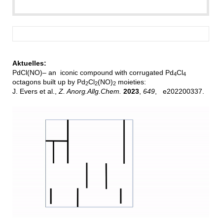
Aktuelles:
PdCl(NO)– an iconic compound with corrugated Pd
Cl
4
4
octagons built up by Pd
Cl
(NO)
moieties:
2
2
2
J. Evers et al.,
Z. Anorg.Allg.Chem.
2023
,
649
, e202200337.