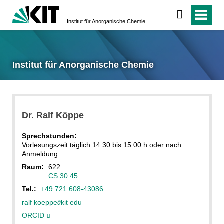
Institut für Anorganische Chemie
Institut für Anorganische Chemie
Dr.
Ralf
Köppe
Sprechstunden:
Vorlesungszeit täglich 14:30 bis 15:00 h oder nach
Anmeldung.
Raum:
622
CS 30.45
Tel.:
+49 721 608-43086
ralf koeppe
∂
kit edu
ORCID