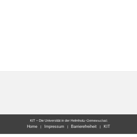
letzte Änderung: 24.05.2016
KIT – Die Universität in der Helmholtz-Gemeinschaft
Home
Impressum
Barrierefreiheit
KIT