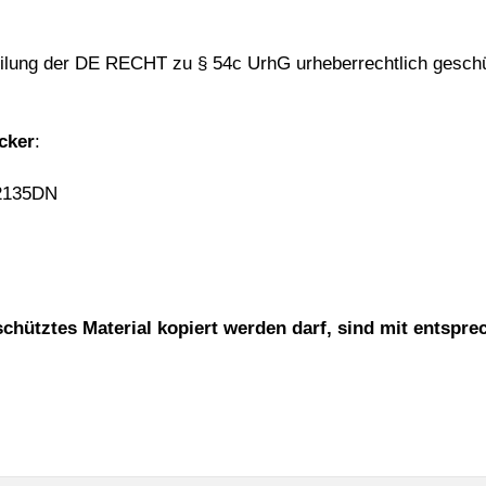
teilung der DE RECHT zu § 54c UrhG urheberrechtlich gesch
cker
:
2135DN
schütztes Material kopiert werden darf, sind mit entspre